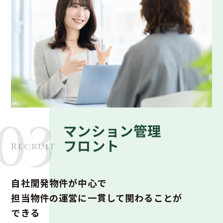
03
マンション管理
フロント
Recruit
自社開発物件が中心で
担当物件の運営に一貫して関わることが
できる